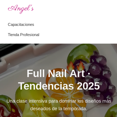
Saltar
Saltar
a
al
Angel's
Academia
la
contenido
Perfect
Capacitaciones
de
navegación
principal
Nails
uñas
principal
Tienda Profesional
esculpidas
Full Nail Art ·
Tendencias 2025
Una clase intensiva para dominar los diseños más
deseados de la temporada.