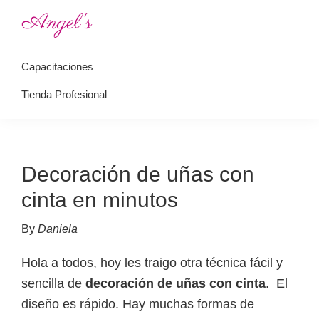
Saltar
Saltar
a
al
Angel's
Academia
la
contenido
Perfect
Capacitaciones
de
navegación
principal
Nails
uñas
principal
Tienda Profesional
esculpidas
Decoración de uñas con
cinta en minutos
By
Daniela
Hola a todos, hoy les traigo otra técnica fácil y
sencilla de
decoración de uñas con cinta
. El
diseño es rápido. Hay muchas formas de