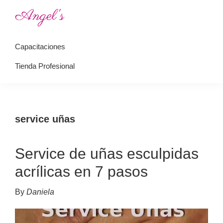
Saltar
Saltar
a
al
Angel's
Academia
la
contenido
Perfect
Capacitaciones
de
navegación
principal
Nails
uñas
principal
Tienda Profesional
esculpidas
service uñas
Service de uñas esculpidas
acrílicas en 7 pasos
By
Daniela