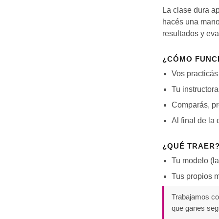
La clase dura a
hacés una mano, 
resultados y ev
¿CÓMO FUNC
Vos practicá
Tu instructor
Comparás, pr
Al final de l
¿QUÉ TRAER
Tu modelo (la
Tus propios m
Trabajamos con
que ganes segu