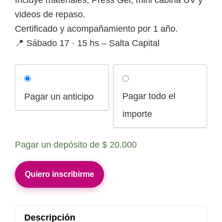
videos de repaso.
Certificado y acompañamiento por 1 año.
📍 Sábado 17 · 15 hs – Salta Capital
Choose
your
Pagar todo el
Pagar un anticipo
payment
option
importe
Pagar un depósito de
$
20.000
Masterclass
Quiero inscribirme
Soft
Gel
–
Descripción