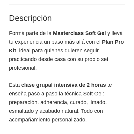
Plan
Pro
Descripción
Kit
(pago
Formá parte de la
Masterclass Soft Gel
y llevá
total
tu experiencia un paso más allá con el
Plan Pro
o
Kit
, ideal para quienes quieren seguir
anticipo)
practicando desde casa con su propio set
cantidad
profesional.
Esta
clase grupal intensiva de 2 horas
te
enseña paso a paso la técnica Soft Gel:
preparación, adherencia, curado, limado,
esmaltado y acabado natural. Todo con
acompañamiento personalizado.